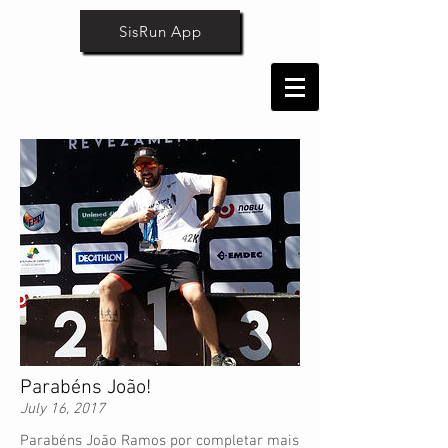
SisRun App
Parabéns João!
July 16, 2017
Parabéns João Ramos por completar mais